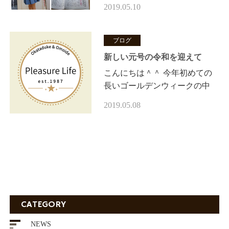
雅美が 取材・撮影していただ
2019.05.10
きました記事 「灯台６月号」
が、本日5/10発売されました☆
ブログ
彡 ありが…
新しい元号の令和を迎えて
こんにちは＾＾ 今年初めての
長いゴールデンウィークの中
で、平成から令和に元号が変わ
2019.05.08
り、経験したことのない晴れや
かな気持ちとともにお天気も大
変に晴れ…
CATEGORY
NEWS