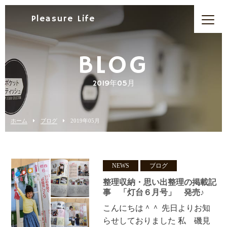
Pleasure Life
BLOG
2019年05月
ホーム
ブログ
2019年05月
NEWS
ブログ
整理収納・思い出整理の掲載記
事 「灯台６月号」 発売♪
こんにちは＾＾ 先日よりお知
らせしておりました 私 磯見