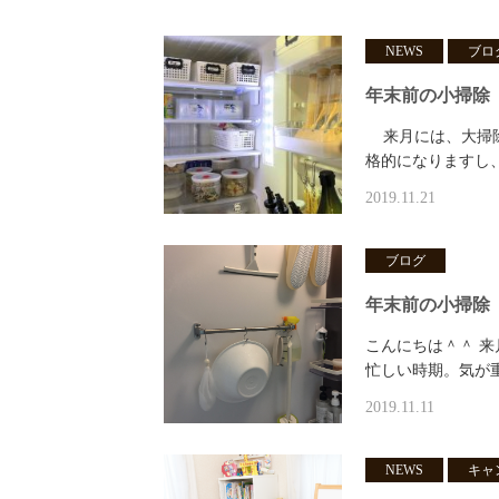
NEWS
ブロ
年末前の小掃除
来月には、大掃除
格的になりますし
2019.11.21
ブログ
年末前の小掃除
こんにちは＾＾ 
忙しい時期。気が
2019.11.11
NEWS
キャ