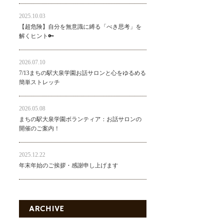
2025.10.03
【超危険】自分を無意識に縛る「べき思考」を
解くヒント🔑
2026.07.10
7/13まちの駅大泉学園お話サロンと心をゆるめる
簡単ストレッチ
2026.05.08
まちの駅大泉学園ボランティア：お話サロンの
開催のご案内！
2025.12.22
年末年始のご挨拶・感謝申し上げます
ARCHIVE